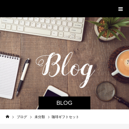
NI to WA work & garden
BLOG
ブログ
未分類
珈琲ギフトセット