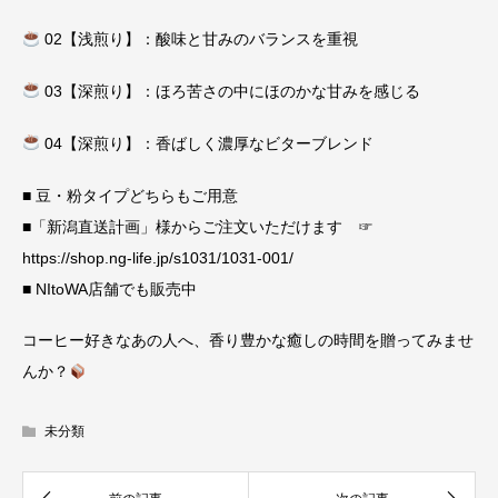
02【浅煎り】：酸味と甘みのバランスを重視
03【深煎り】：ほろ苦さの中にほのかな甘みを感じる
04【深煎り】：香ばしく濃厚なビターブレンド
■ 豆・粉タイプどちらもご用意
■「新潟直送計画」様からご注文いただけます ☞
https://shop.ng-life.jp/s1031/1031-001/
■ NItoWA店舗でも販売中
コーヒー好きなあの人へ、香り豊かな癒しの時間を贈ってみませ
んか？
未分類